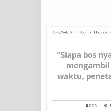
Sony.Web.ID
Hobi
Motivasi
(manajemen waktu, penetapan tujuan, pel
"Siapa bos ny
mengambil 
waktu, penet
S O N I
4