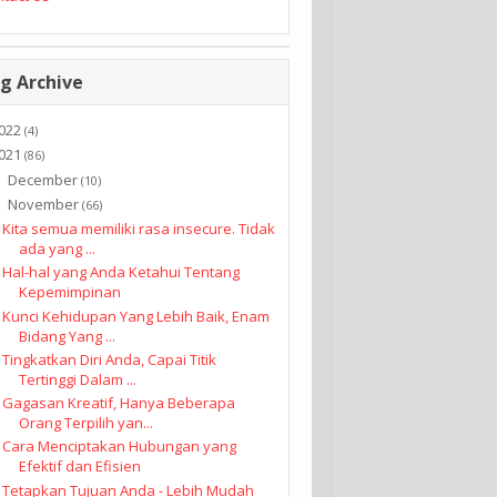
g Archive
022
(4)
021
(86)
December
►
(10)
November
▼
(66)
Kita semua memiliki rasa insecure. Tidak
ada yang ...
Hal-hal yang Anda Ketahui Tentang
Kepemimpinan
Kunci Kehidupan Yang Lebih Baik, Enam
Bidang Yang ...
Tingkatkan Diri Anda, Capai Titik
Tertinggi Dalam ...
Gagasan Kreatif, Hanya Beberapa
Orang Terpilih yan...
Cara Menciptakan Hubungan yang
Efektif dan Efisien
Tetapkan Tujuan Anda - Lebih Mudah