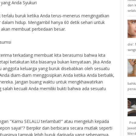
l yang Anda Syukuri
dan k
selal
 terlalu buruk ketika Anda terus-menerus mengingatkan
nar dalam hidup. Mengambil hanya 60 detik sehari untuk
ik akan membuat perbedaan besar.
Asumsi
die'
sangat
diterima terkadang membuat kita berasumsi bahwa kita
tetapi ketakutan kita biasanya bukan kenyataan. Jika Anda
u anggota keluarga yang buruk disebabkan oleh sesuatu
 Anda diam-diam menggosipkan Anda ketika Anda berbalik,
 mereka. Jangan buang waktu untuk mengkhawatirkan
bahk
salah kecuali Anda memiliki bukti bahwa ada sesuatu
peraw
ngan "Kamu SELALU terlambat!" atau mengeluh kepada
Posti
 saya!"? Berpikir dan berbicara secara mutlak seperti
Jawab
Merd
situasinya tampak lebih buruk daripada yang sebenarnya,