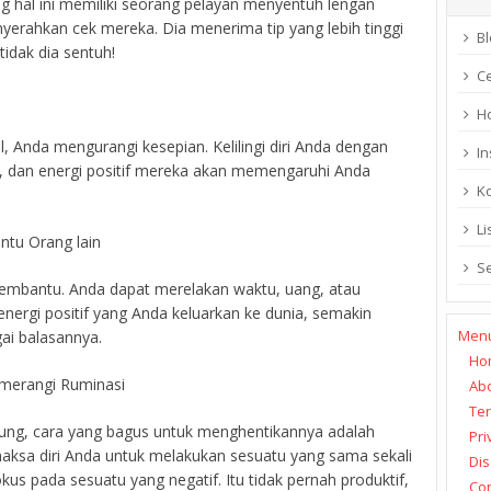
ang hal ini memiliki seorang pelayan menyentuh lengan
erahkan cek mereka. Dia menerima tip yang lebih tinggi
Bl
tidak dia sentuh!
C
H
, Anda mengurangi kesepian. Kelilingi diri Anda dengan
In
, dan energi positif mereka akan memengaruhi Anda
K
Li
ntu Orang lain
S
embantu. Anda dapat merelakan waktu, uang, atau
ergi positif yang Anda keluarkan ke dunia, semakin
Men
ai balasannya.
Ho
emerangi Ruminasi
Ab
Ter
nung, cara yang bagus untuk menghentikannya adalah
Pri
ksa diri Anda untuk melakukan sesuatu yang sama sekali
Dis
okus pada sesuatu yang negatif. Itu tidak pernah produktif,
Con