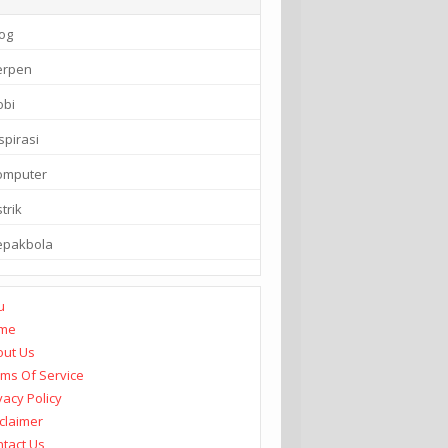
og
erpen
obi
spirasi
omputer
strik
epakbola
u
me
out Us
ms Of Service
vacy Policy
claimer
tact Us