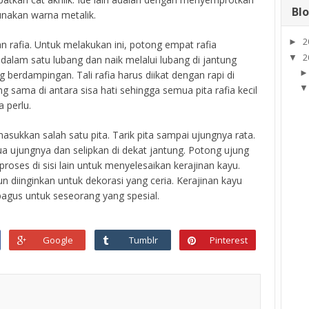
Blo
unakan warna metalik.
2
►
an rafia. Untuk melakukan ini, potong empat rafia
2
▼
 dalam satu lubang dan naik melalui lubang di jantung
 berdampingan. Tali rafia harus diikat dengan rapi di
g sama di antara sisa hati sehingga semua pita rafia kecil
a perlu.
asukkan salah satu pita. Tarik pita sampai ujungnya rata.
 ujungnya dan selipkan di dekat jantung. Potong ujung
 proses di sisi lain untuk menyelesaikan kerajinan kayu.
un diinginkan untuk dekorasi yang ceria. Kerajinan kayu
 bagus untuk seseorang yang spesial.
Google
Tumblr
Pinterest