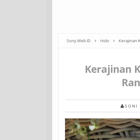
Sony.Web.ID
Hobi
Kerajinan 
Kerajinan 
Ran
S O N I