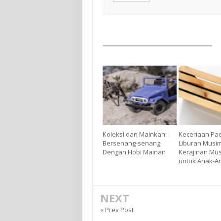
Koleksi dan Mainkan:
Keceriaan Pa
Bersenang-senang
Liburan Musi
Dengan Hobi Mainan
Kerajinan Mu
untuk Anak-A
NEXT
« Prev Post