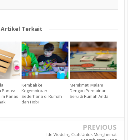
Artikel Terkait
da
Kembali ke
Menikmati Malam
m Panas:
Kegembiraan
Dengan Permainan
sim Panas
Sederhana di Rumah
Seru di Rumah Anda
nak
dan Hobi
PREVIOUS
Ide Wedding Craft Untuk Menghemat
Pengeluaran Uang