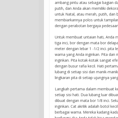
ambang pintu atau sebagai bagian da
putih, dan Anda akan memiliki dekor
untuk Natal, atau merah, putih, dan 
membiarkannya polos untuk tampilan 
dengan perabotan bergaya pedesaan
Untuk membuat untaian hati, Anda me
tiga inci, bor dengan mata bor delapan
meter dengan lebar 1 -1/2 inci. pita 
warna yang Anda inginkan. Pita dan
inginkan. Pita kotak-kotak sangat efek
dengan busur rafia kecil. Hati pertam
lubang di setiap sisi dan manik-manik
lingkaran pita di setiap ujungnya yan
Langkah pertama dalam membuat ker
setiap sisi hati. Dua lubang luar dib
dibuat dengan mata bor 1/8 inci. Sek
inginkan. Cat akrilik adalah botol kec
berbagai warna. Mereka kadang-kada
berfungsi jika Anda tidak bisa menda