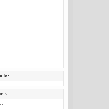
pular
bels
og