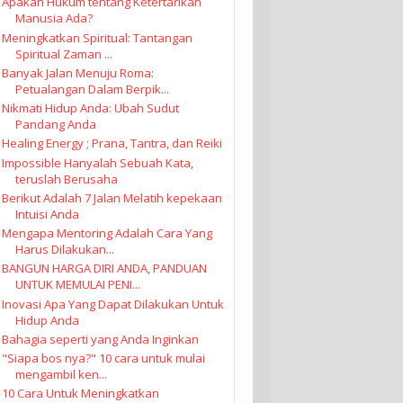
Apakah Hukum tentang Ketertarikan
Manusia Ada?
Meningkatkan Spiritual: Tantangan
Spiritual Zaman ...
Banyak Jalan Menuju Roma:
Petualangan Dalam Berpik...
Nikmati Hidup Anda: Ubah Sudut
Pandang Anda
Healing Energy ; Prana, Tantra, dan Reiki
Impossible Hanyalah Sebuah Kata,
teruslah Berusaha
Berikut Adalah 7 Jalan Melatih kepekaan
Intuisi Anda
Mengapa Mentoring Adalah Cara Yang
Harus Dilakukan...
BANGUN HARGA DIRI ANDA, PANDUAN
UNTUK MEMULAI PENI...
Inovasi Apa Yang Dapat Dilakukan Untuk
Hidup Anda
Bahagia seperti yang Anda Inginkan
"Siapa bos nya?" 10 cara untuk mulai
mengambil ken...
10 Cara Untuk Meningkatkan