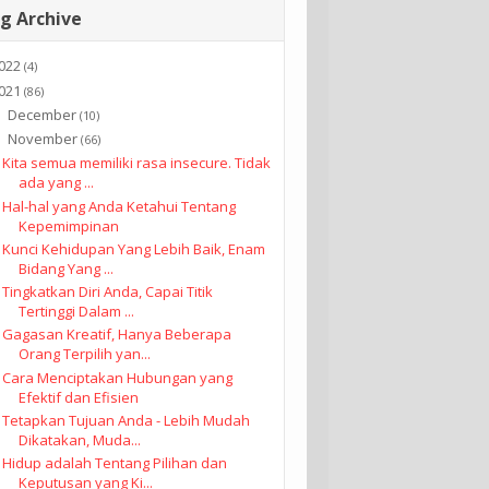
g Archive
022
(4)
021
(86)
December
►
(10)
November
▼
(66)
Kita semua memiliki rasa insecure. Tidak
ada yang ...
Hal-hal yang Anda Ketahui Tentang
Kepemimpinan
Kunci Kehidupan Yang Lebih Baik, Enam
Bidang Yang ...
Tingkatkan Diri Anda, Capai Titik
Tertinggi Dalam ...
Gagasan Kreatif, Hanya Beberapa
Orang Terpilih yan...
Cara Menciptakan Hubungan yang
Efektif dan Efisien
Tetapkan Tujuan Anda - Lebih Mudah
Dikatakan, Muda...
Hidup adalah Tentang Pilihan dan
Keputusan yang Ki...