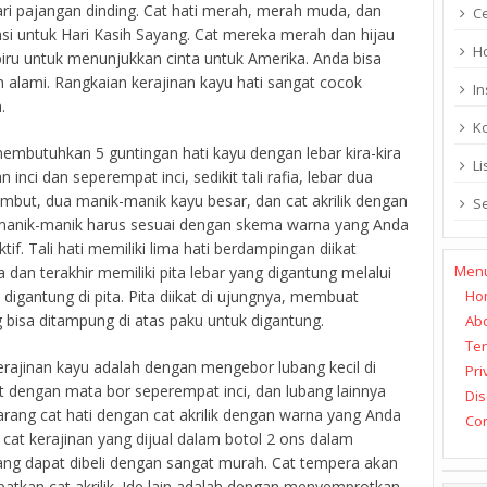
ri pajangan dinding. Cat hati merah, merah muda, dan
C
asi untuk Hari Kasih Sayang. Cat mereka merah dan hijau
H
biru untuk menunjukkan cinta untuk Amerika. Anda bisa
alami. Rangkaian kerajinan kayu hati sangat cocok
In
.
K
mbutuhkan 5 guntingan hati kayu dengan lebar kira-kira
Li
 inci dan seperempat inci, sedikit tali rafia, lebar dua
lembut, dua manik-manik kayu besar, dan cat akrilik dengan
S
 manik-manik harus sesuai dengan skema warna yang Anda
tif. Tali hati memiliki lima hati berdampingan diikat
Men
a dan terakhir memiliki pita lebar yang digantung melalui
Ho
 digantung di pita. Pita diikat di ujungnya, membuat
g bisa ditampung di atas paku untuk digantung.
Ab
Ter
ajinan kayu adalah dengan mengebor lubang kecil di
Pri
uat dengan mata bor seperempat inci, dan lubang lainnya
Dis
arang cat hati dengan cat akrilik dengan warna yang Anda
Con
il cat kerajinan yang dijual dalam botol 2 ons dalam
ng dapat dibeli dengan sangat murah. Cat tempera akan
patkan cat akrilik. Ide lain adalah dengan menyemprotkan