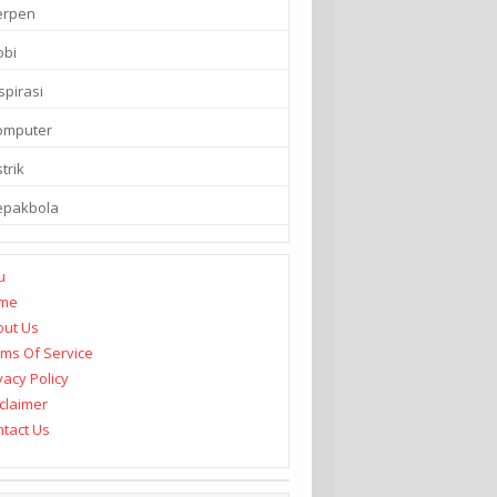
erpen
obi
spirasi
omputer
strik
epakbola
u
me
out Us
ms Of Service
vacy Policy
claimer
tact Us