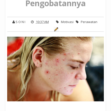
Pengobatannya
S O N I
10:37 AM
Motivasi
Perawatan