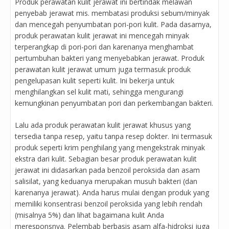
Produk perawatan kulit jerawat ini bertindak melawan
penyebab jerawat mis. membatasi produksi sebum/minyak
dan mencegah penyumbatan pori-pori kulit. Pada dasarnya,
produk perawatan kulit jerawat ini mencegah minyak
terperangkap di pori-pori dan karenanya menghambat
pertumbuhan bakteri yang menyebabkan jerawat. Produk
perawatan kulit jerawat umum juga termasuk produk
pengelupasan kulit seperti kulit. Ini bekerja untuk
menghilangkan sel kulit mati, sehingga mengurangi
kemungkinan penyumbatan pori dan perkembangan bakteri.
Lalu ada produk perawatan kulit jerawat khusus yang
tersedia tanpa resep, yaitu tanpa resep dokter. Ini termasuk
produk seperti krim penghilang yang mengekstrak minyak
ekstra dari kulit. Sebagian besar produk perawatan kulit
jerawat ini didasarkan pada benzoil peroksida dan asam
salisilat, yang keduanya merupakan musuh bakteri (dan
karenanya jerawat). Anda harus mulai dengan produk yang
memiliki konsentrasi benzoil peroksida yang lebih rendah
(misalnya 5%) dan lihat bagaimana kulit Anda
meresponsnya. Pelembab berbasis asam alfa-hidroksi juga