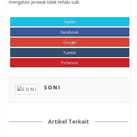
mengatasi jerawat tidak terlalu sulit.
Twitter
Facebook
Google
Tumblr
Pinterest
S O N I
Artikel Terkait