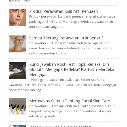
gagasan "Saya ...
Produk Perawatan Kulit Anti Penuaan
Produk perawatan kulit anti penuaan mengingatkan saya
pada lagu '18 till I die'. Memang, produk perawatan kulit
anti penuaan sangat ...
Semua Tentang Perawatan Kulit Sensitif
'Perawatan kulit sensitif' diatur oleh beberapa aturan
dasar. Namun, bahkan sebelum kita mempelajari aturan
untuk perawatan kulit se...
Kunci Jawaban Post Test Topik Refleksi Diri
Modul 1 Mengapa Refleksi? Platform Merdeka
Mengajar
Postingan dibawah ini adalah artikel terkait Kunci
Jawaban Post Test Topik Refleksi Diri pada Platform Merdeka Mengajar
yang merupakan bag...
Membahas Semua Tentang Facial Skin Care
'Perawatan kulit wajah' lebih merupakan masalah disiplin
daripada yang lainnya. Rutinitas perawatan kulit wajah
adalah yang Anda but...