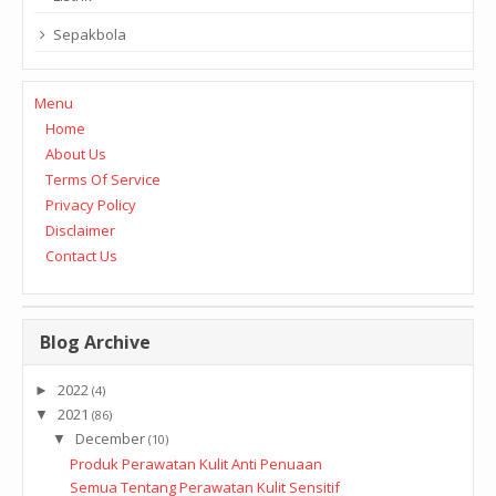
Sepakbola
Menu
Home
About Us
Terms Of Service
Privacy Policy
Disclaimer
Contact Us
Blog Archive
2022
►
(4)
2021
▼
(86)
December
▼
(10)
Produk Perawatan Kulit Anti Penuaan
Semua Tentang Perawatan Kulit Sensitif