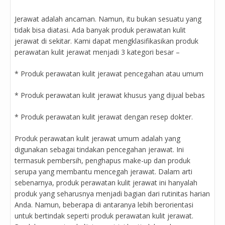
Jerawat adalah ancaman. Namun, itu bukan sesuatu yang
tidak bisa diatasi. Ada banyak produk perawatan kulit
jerawat di sekitar. Kami dapat mengklasifikasikan produk
perawatan kulit jerawat menjadi 3 kategori besar –
* Produk perawatan kulit jerawat pencegahan atau umum
* Produk perawatan kulit jerawat khusus yang dijual bebas
* Produk perawatan kulit jerawat dengan resep dokter.
Produk perawatan kulit jerawat umum adalah yang
digunakan sebagai tindakan pencegahan jerawat. Ini
termasuk pembersih, penghapus make-up dan produk
serupa yang membantu mencegah jerawat. Dalam arti
sebenarnya, produk perawatan kulit jerawat ini hanyalah
produk yang seharusnya menjadi bagian dari rutinitas harian
Anda. Namun, beberapa di antaranya lebih berorientasi
untuk bertindak seperti produk perawatan kulit jerawat.