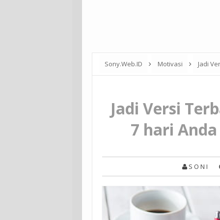
Sony.Web.ID
Motivasi
Jadi Ve
Jadi Versi Ter
7 hari Anda
S O N I