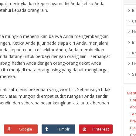
apat meningkatkan kepercayaan diri Anda ketika Anda
ahui kepada orang lain.
Bl
C
H
, Anda mungkin menemukan bahwa Anda mengembangkan
In
an. Ketika Anda jujur ​​pada siapa diri Anda, menjalani
nda kepada dunia di sekitar Anda, Anda memberikan
K
nda datang untuk berbagi dengan orang lain - semangat
berbagi hadiah Anda dengan orang-orang dekat Anda
Li
ka itu menjadi mata orang asing yang dapat menghargai
S
 mereka.
ah satu jenis pekerjaan yang worth it. Seharusnya tidak
Men
tor, atau mungkin di empat sudut ruangan Anda sendiri.
Ho
 sendiri dan seberapa besar keinginan kita untuk berubah
Ab
Ter
Pri
Dis
Google
Tumblr
Pinterest
Con