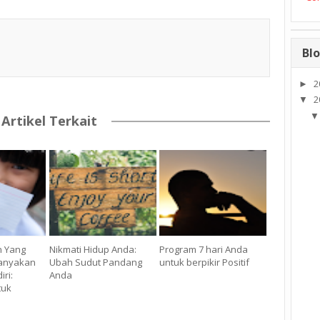
Blo
2
►
2
▼
Artikel Terkait
n Yang
Nikmati Hidup Anda:
Program 7 hari Anda
Tanyakan
Ubah Sudut Pandang
untuk berpikir Positif
iri:
Anda
tuk
i