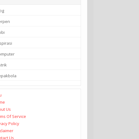
og
erpen
obi
spirasi
omputer
strik
epakbola
u
me
out Us
ms Of Service
vacy Policy
claimer
tact Us