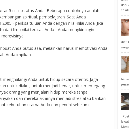
dan k
selal
ftar 5 nilai teratas Anda. Beberapa contohnya adalah
kembangan spiritual, pembelajaran. Saat Anda
005 - periksa tujuan Anda dengan nilai-nilai Anda. Jika
u dari lima nilai teratas Anda - Anda mungkin ingin
merevisinya.
die'
sangat
mbuat Anda putus asa, melainkan harus memotivasi Anda
nah Anda impikan.
t menghalangi Anda untuk hidup secara otentik. Jaga
bahk
peraw
uhan untuk diakui, untuk menjadi benar, untuk memegang
banyak orang yang menjalani hidup mereka tanpa
yakan dari mereka akhirnya menjadi stres atau bahkan
empat kebutuhan utama Anda dan penuhi sebelum
Posti
Jawab
Merd