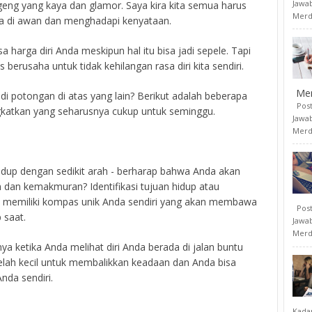
Jawab
eng yang kaya dan glamor. Saya kira kita semua harus
Merd
a di awan dan menghadapi kenyataan.
 harga diri Anda meskipun hal itu bisa jadi sepele. Tapi
 berusaha untuk tidak kehilangan rasa diri kita sendiri.
Me
di potongan di atas yang lain? Berikut adalah beberapa
Posti
ngkatkan yang seharusnya cukup untuk seminggu.
Jawab
Merd
up dengan sedikit arah - berharap bahwa Anda akan
an kemakmuran? Identifikasi tujuan hidup atau
n memiliki kompas unik Anda sendiri yang akan membawa
Posti
 saat.
Jawab
Merd
a ketika Anda melihat diri Anda berada di jalan buntu
celah kecil untuk membalikkan keadaan dan Anda bisa
nda sendiri.
Kada